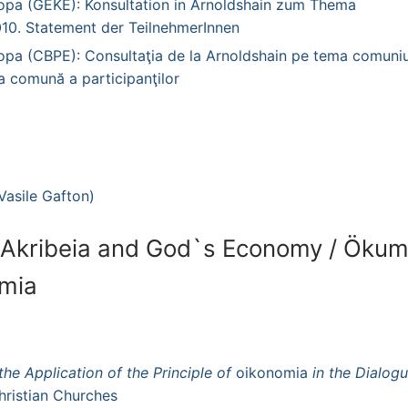
opa (GEKE): Konsultation in Arnoldshain zum Thema
10. Statement der TeilnehmerInnen
opa (CBPE): Consultaţia de la Arnoldshain pe tema comuniu
a comună a participanţilor
Vasile Gafton)
Akribeia and God`s Economy / Öku
omia
the Application of the Principle of
oikonomia
in the Dialog
ristian Churches