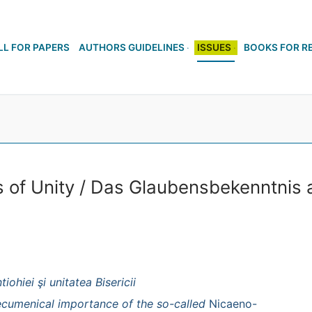
LL FOR PAPERS
AUTHORS GUIDELINES
ISSUES
BOOKS FOR R
 of Unity / Das Glaubensbekenntnis 
iohiei şi unitatea Bisericii
ecumenical importance of the so-called
Nicaeno-