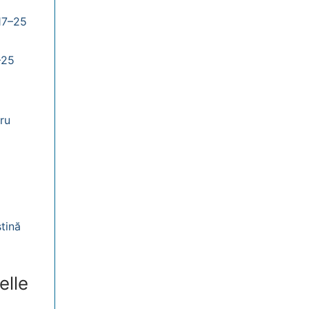
17–25
–25
ru
ştină
elle