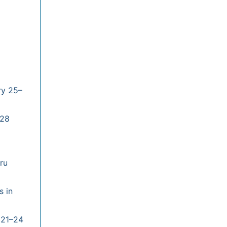
ry 25–
–28
ru
s in
 21–24