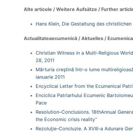
Alte articole / Weitere Aufsätze / Further articl
Hans Klein, Die Gestaltung des christlich
Actualitateaecumenică / Aktuelles / Ecumenic
Christian Witness in a Multi-Religious Wo
28, 2011
Mărturia creştină într-o lume multireligi
ianuarie 2011
Encyclical Letter from the Ecumenical Pat
Enciclica Patriarhului Ecumenic Bartolomeu
Pace
Resolution–Conclusions. 18thAnnual General
the Economic crisis reality”
Rezoluţie–Concluzie. A XVIII-a Adunare Gen