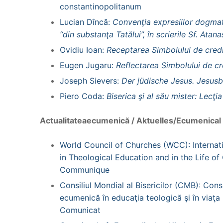
constantinopolitanum
Lucian Dîncă:
Convenţia expresiilor dogma
“din substanţa Tatălui”, în scrierile Sf. Atan
Ovidiu Ioan:
Receptarea Simbolului de credin
Eugen Jugaru:
Reflectarea Simbolului de c
Joseph Sievers:
Der jüdische Jesus. Jesusb
Piero Coda:
Biserica şi al său mister: Lecţi
Actualitateaecumenică / Aktuelles/Ecumenica
World Council of Churches (WCC): Interna
in Theological Education and in the Life o
Communique
Consiliul Mondial al Bisericilor (CMB): Con
ecumenică în educaţia teologică şi în viaţa
Comunicat