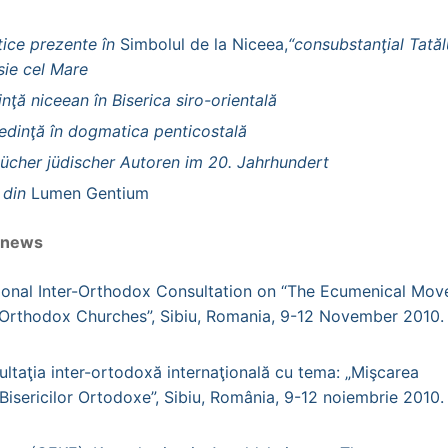
tice prezente în
Simbolul de la Niceea,
“consubstanţial Tatăl
asie cel Mare
ţă niceean în Biserica siro-orientală
redinţă în dogmatica penticostală
ücher jüdischer Autoren im 20. Jahrhundert
a din
Lumen Gentium
l news
tional Inter-Orthodox Consultation on “The Ecumenical Mo
f Orthodox Churches”, Sibiu, Romania, 9-12 November 2010.
sultaţia inter-ortodoxă internaţională cu tema: „Mişcarea
 Bisericilor Ortodoxe”, Sibiu, România, 9-12 noiembrie 2010.