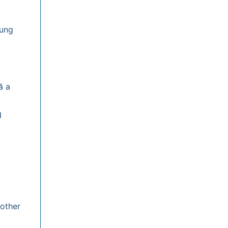
lung
ă a
d
 other