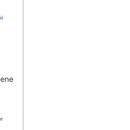
ii
mene
ue