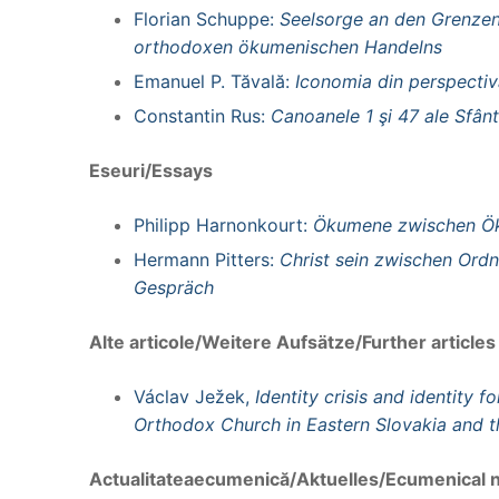
Florian Schuppe:
Seelsorge an den Grenzen
orthodoxen ökumenischen Handelns
Emanuel P. Tăvală:
Iconomia din perspectiv
Constantin Rus:
Canoanele 1 şi 47 ale Sfânt
Eseuri/Essays
Philipp Harnonkourt:
Ökumene zwischen Ök
Hermann Pitters:
Christ sein zwischen Ord
Gespräch
Alte articole/Weitere Aufsätze/Further articles
Václav Ježek,
Identity crisis and identity 
Orthodox Church in Eastern Slovakia and t
Actualitateaecumenică/Aktuelles/Ecumenical