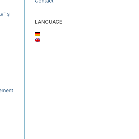
Contact
ui”
şi
LANGUAGE
vement