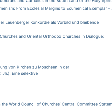
therans and Catholics in the South Land of the Holy Spirit
umenism: From Ecclesial Margins to Ecumenical Exemplar –
der Leuenberger Konkordie als Vorbild und bleibende
x Churches and Oriental Orthodox Churches in Dialogue:
e
ung von Kirchen zu Moscheen in der
Jh.). Eine selektive
 the World Council of Churches’ Central Committee State