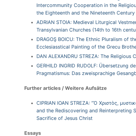
Intercommunity Cooperation in the Religiou
the Eighteenth and the Nineteenth Century
ADRIAN STOIA: Medieval Liturgical Vestme
Transylvanian Churches (14th to 16th centu
DRAGOŞ BOICU: The Ethnic Pluralism of the
Ecclesiasstical Painting of the Grecu Broth
DAN ALEXANDRU STREZA: The Religious Car
GERHILD INGRID RUDOLF: Übersetzung deut
Pragmatismus: Das zweisprachige Gesangbu
Further articles / Weitere Aufsätze
CIPRIAN IOAN STREZA: “Ὁ Χριστὸς, μυστικῶ
and the Rediscovering and Reinterpreting St
Sacrifice of Jesus Christ
Essays