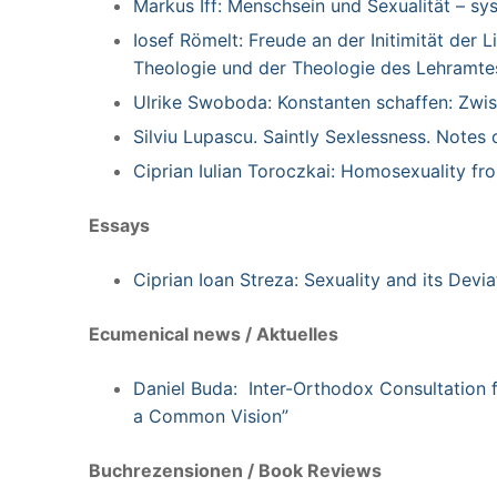
Markus Iff: Menschsein und Sexualität – sy
Iosef Römelt: Freude an der Initimität der 
Theologie und der Theologie des Lehramtes
Ulrike Swoboda: Konstanten schaffen: Zwis
Silviu Lupascu. Saintly Sexlessness. Note
Ciprian Iulian Toroczkai: Homosexuality 
Essays
Ciprian Ioan Streza: Sexuality and its Devi
Ecumenical news / Aktuelles
Daniel Buda: Inter-Orthodox Consultation 
a Common Vision”
Buchrezensionen / Book Reviews