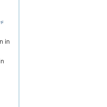
și
n in
in