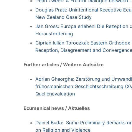
Dean Zweck: A Fruitful Dialogue between Lu
Douglas Pratt: Unintentional Receptive Ec
New Zealand Case Study
Jan Gross: Europa erleben! Die Rezeption 
Herausforderung
Ciprian Iulian Toroczkai: Eastern Orthodo
Reception, Disagreement and Convergenc
Further articles / Weitere Aufsätze
Adrian Gheorghe: Zerstörung und Umwandl
frühosmanischen Geschichtsschreibung (XV. 
Quellenevaluation
Ecumenical news / Aktuelles
Daniel Buda: Some Preliminary Remarks on
on Religion and Violence