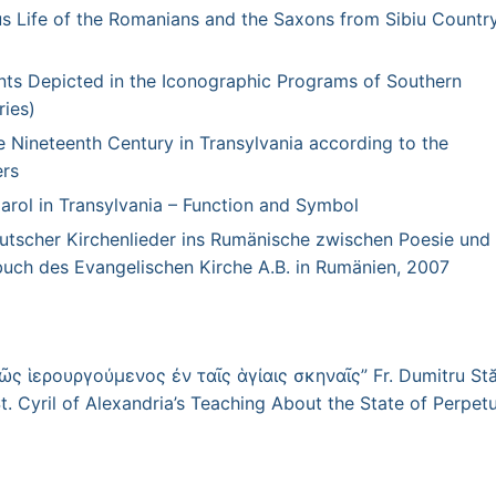
s Life of the Romanians and the Saxons from Sibiu Country
nts Depicted in the Iconographic Programs of Southern
ries)
 Nineteenth Century in Transylvania according to the
ers
ol in Transylvania – Function and Symbol
scher Kirchenlieder ins Rumänische zwischen Poesie und
ch des Evangelischen Kirche A.B. in Rumänien, 2007
ς ἱερουργούμενος ἐν ταῖς ἁγίαις σκηναῖς” Fr. Dumitru Stă
. Cyril of Alexandria’s Teaching About the State of Perpetu