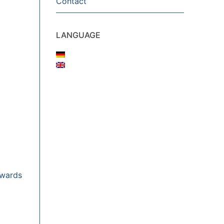
Contact
LANGUAGE
owards