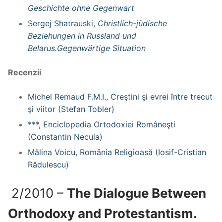
Geschichte ohne Gegenwart
Sergej Shatrauski,
Christlich-jüdische
Beziehungen in Russland und
Belarus.Gegenwärtige Situation
Recenzii
Michel Remaud F.M.I., Creştini şi evrei între trecut
şi viitor (Stefan Tobler)
***, Enciclopedia Ortodoxiei Româneşti
(Constantin Necula)
Mălina Voicu, România Religioasă (Iosif-Cristian
Rădulescu)
2/2010 –
The Dialogue Between
Orthodoxy and Protestantism.