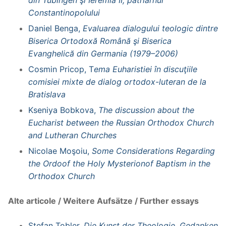
Constantinopolului
Daniel Benga,
Evaluarea dialogului teologic dintre
Biserica Ortodoxă Română şi Biserica
Evanghelică din Germania (1979–2006)
Cosmin Pricop, T
ema Euharistiei în discuţiile
comisiei mixte de dialog ortodox-luteran de la
Bratislava
Kseniya Bobkova,
The discussion about the
Eucharist between the Russian Orthodox Church
and Lutheran Churches
Nicolae Moşoiu,
Some Considerations Regarding
the Ordoof the Holy Mysterionof Baptism in the
Orthodox Church
Alte articole / Weitere Aufsätze / Further essays
Stefan Tobler,
Die Kunst der Theologie. Gedanken