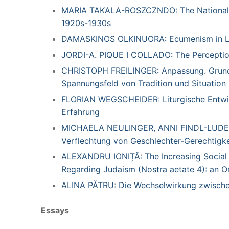
MARIA TAKALA-ROSZCZNDO: The Nationalizat
1920s-1930s
DAMASKINOS OLKINUORA: Ecumenism in Li
JORDI-A. PIQUE I COLLADO: The Perception
CHRISTOPH FREILINGER:
Anpassung. Grund
Spannungsfeld von Tradition und Situation
FLORIAN WEGSCHEIDER:
Liturgische Entwi
Erfahrung
MICHAELA NEULINGER, ANNI FINDL-LUD
Verflechtung
von Geschlechter-Gerechtigkei
ALEXANDRU IONIȚĂ:
The Increasing Social
Regarding Judaism (Nostra aetate 4): an O
ALINA PĂTRU:
Die Wechselwirkung zwische
Essays