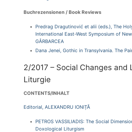
Buchrezensionen / Book Reviews
Predrag Dragutinović et alii (eds.), The H
International East-West Symposium of New
GÂRBARCEA
Dana Jenei,
Gothic in Transylvania. The Pa
2/2017 – Social Changes and L
Liturgie
CONTENTS/INHALT
Editorial, ALEXANDRU IONIȚĂ
PETROS VASSILIADIS: The Social Dimension 
Doxological Liturgism