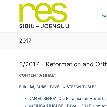
Skip
to
content
CA
SIBIU – JOENSUU
2017
3/2017 – Reformation and Ort
CONTENTS/INHALT
Editorial, AUREL PAVEL & STEFAN TOBLER
DANIEL BENGA: Die Reformation Martin Lut
VASILICĂ MUGUREL PĂVĂLUCĂ:
Einige sch