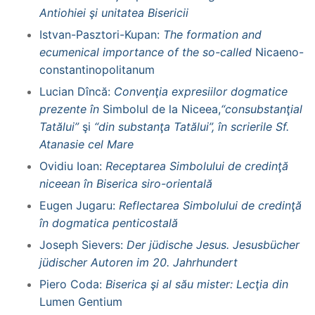
Antiohiei şi unitatea Bisericii
Istvan-Pasztori-Kupan:
The formation and
ecumenical importance of the so-called
Nicaeno-
constantinopolitanum
Lucian Dîncă:
Convenţia expresiilor dogmatice
prezente în
Simbolul de la Niceea,
“consubstanţial
Tatălui”
şi
“din substanţa Tatălui”, în scrierile Sf.
Atanasie cel Mare
Ovidiu Ioan:
Receptarea Simbolului de credinţă
niceean în Biserica siro-orientală
Eugen Jugaru:
Reflectarea Simbolului de credinţă
în dogmatica penticostală
Joseph Sievers:
Der jüdische Jesus. Jesusbücher
jüdischer Autoren im 20. Jahrhundert
Piero Coda:
Biserica şi al său mister: Lecţia din
Lumen Gentium