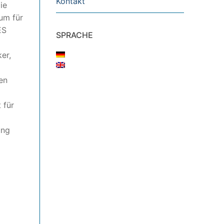
Kontakt
ie
um für
ES
SPRACHE
er,
en
 für
ung